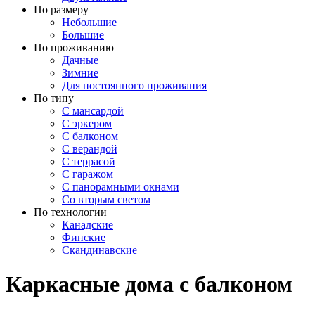
По размеру
Небольшие
Большие
По проживанию
Дачные
Зимние
Для постоянного проживания
По типу
С мансардой
С эркером
С балконом
С верандой
С террасой
С гаражом
С панорамными окнами
Со вторым светом
По технологии
Канадские
Финские
Скандинавские
Каркасные дома с балконом