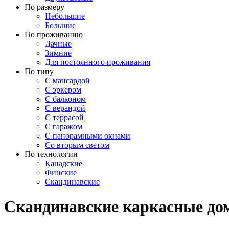
По размеру
Небольшие
Большие
По проживанию
Дачные
Зимние
Для постоянного проживания
По типу
С мансардой
С эркером
С балконом
С верандой
С террасой
С гаражом
С панорамными окнами
Со вторым светом
По технологии
Канадские
Финские
Скандинавские
Скандинавские каркасные до