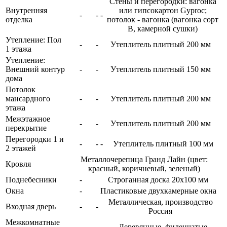
Стены и перегородки: вагонка
Внутренняя
или гипсокартон Gyproc;
-
-
-
отделка
потолок - вагонка (вагонка сорт
В, камерной сушки)
Утепление: Пол
-
-
Утеплитель плитный 200 мм
1 этажа
Утепление:
Внешний контур
-
-
Утеплитель плитный 150 мм
дома
Потолок
мансардного
-
-
Утеплитель плитный 200 мм
этажа
Межэтажное
-
-
Утеплитель плитный 200 мм
перекрытие
Перегородки 1 и
-
-
-
Утеплитель плитный 100 мм
2 этажей
Металлочерепица Гранд Лайн (цвет:
Кровля
красный, коричневый, зеленый)
Поднебесники
-
Строганная доска 20х100 мм
Окна
-
Пластиковые двухкамерные окна
Металлическая, производство
Входная дверь
-
-
Россия
Межкомнатные
-
-
-
Деревянные, филенчатые