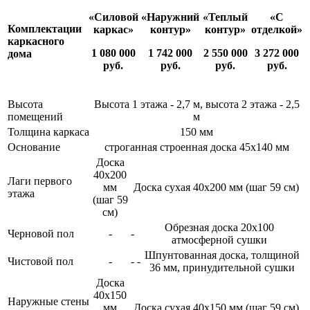
«Силовой
«Наружний
«Теплый
«С
Комплектации
каркас»
контур»
контур»
отделкой»
каркасного
1 080 000
1 742 000
2 550 000
3 272 000
дома
руб.
руб.
руб.
руб.
Высота
Высота 1 этажа - 2,7 м, высота 2 этажа - 2,5
помещений
м
Толщина каркаса
150 мм
Основание
строганная строенная доска 45х140 мм
Доска
40х200
Лаги первого
мм
Доска сухая 40х200 мм (шаг 59 см)
этажа
(шаг 59
см)
Обрезная доска 20х100
Черновой пол
-
-
атмосферной сушки
Шпунтованная доска, толщиной
Чистовой пол
-
-
-
36 мм, принудительной сушки
Доска
40х150
Наружные стены
мм
Доска сухая 40х150 мм (шаг 59 см)