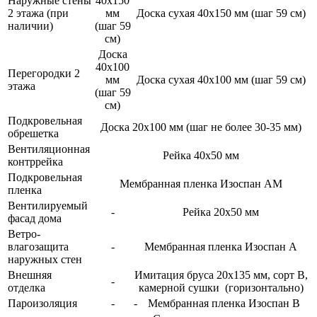
Наружные стены
40х150
2 этажа (при
мм
Доска сухая 40х150 мм (шаг 59 см)
наличии)
(шаг 59
см)
Доска
40х100
Перегородки 2
мм
Доска сухая 40х100 мм (шаг 59 см)
этажа
(шаг 59
см)
Подкровельная
Доска 20х100 мм (шаг не более 30-35 мм)
обрешетка
Вентиляционная
Рейка 40х50 мм
контррейка
Подкровельная
Мембранная пленка Изоспан АМ
пленка
Вентилируемый
-
Рейка 20х50 мм
фасад дома
Ветро-
влагозащита
-
Мембранная пленка Изоспан А
наружных стен
Внешняя
Имитация бруса 20х135 мм, сорт В,
-
отделка
камерной сушки
(горизонтально)
Пароизоляция
-
-
Мембранная пленка Изоспан В